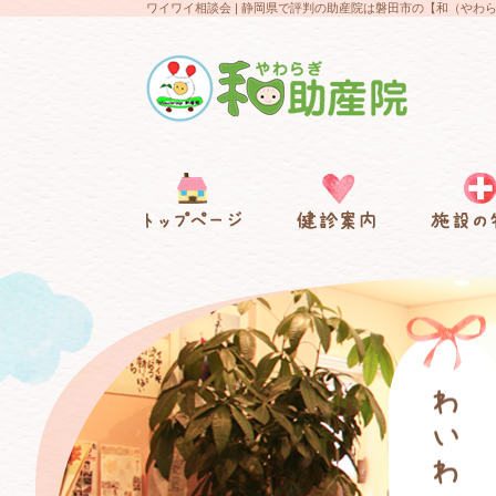
ワイワイ相談会 | 静岡県で評判の助産院は磐田市の【和（や