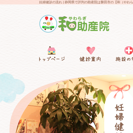
妊婦健診の流れ | 静岡県で評判の助産院は磐田市の【和（や