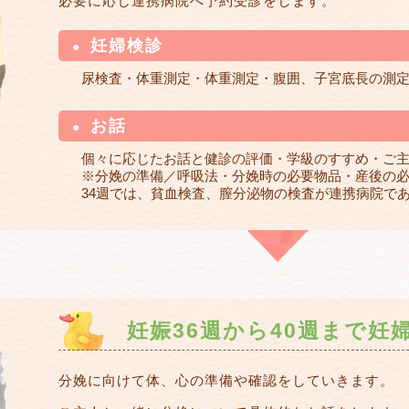
必要に応じ連携病院へ予約受診をします。
妊婦検診
尿検査・体重測定・体重測定・腹囲、子宮底長の測
お話
個々に応じたお話と健診の評価・学級のすすめ・ご
※分娩の準備／呼吸法・分娩時の必要物品・産後の
34週では、貧血検査、膣分泌物の検査が連携病院で
妊娠36週から40週まで妊
分娩に向けて体、心の準備や確認をしていきます。