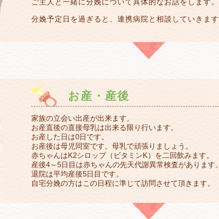
ご主人と一緒に分娩について具体的なお話をします。
分娩予定日を過ぎると、連携病院と相談していきます
お産・産後
家族の立会い出産が出来ます。
お産直後の直接母乳は出来る限り行います。
お産した日は0日です。
お産後は母児同室です。母乳で頑張りましょう。
赤ちゃんはK2シロップ（ビタミンK）を二回飲みます。
産後4～5日目は赤ちゃんの先天代謝異常検査があります
退院は平均産後5日目です。
自宅分娩の方はこの日程に準じて訪問させて頂きます。